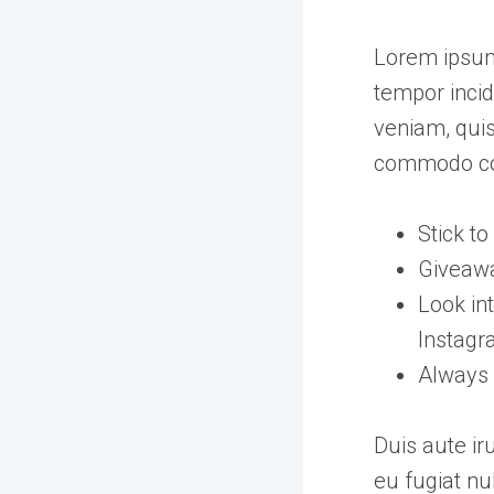
Lorem ipsum 
tempor incid
veniam, quis
commodo co
Stick t
Giveawa
Look in
Instag
Always 
Duis aute ir
eu fugiat nu