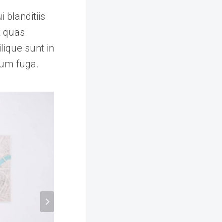
 blanditiis
t quas
lique sunt in
orum fuga.