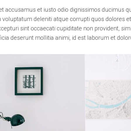
et accusamus et iusto odio dignissimos ducimus qui
voluptatum deleniti atque corrupti quos dolores e
cepturi sint occaecati cupiditate non provident, simi
ficia deserunt mollitia animi, id est laborum et dol