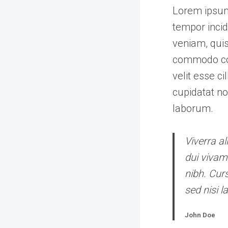
Lorem ipsum 
tempor incid
veniam, quis
commodo cons
velit esse c
cupidatat no
laborum.
Viverra al
dui vivam
nibh. Cur
sed nisi l
John Doe