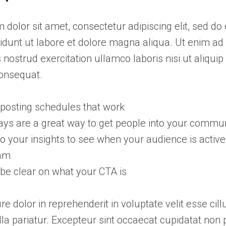
dolor sit amet, consectetur adipiscing elit, sed d
idunt ut labore et dolore magna aliqua. Ut enim a
 nostrud exercitation ullamco laboris nisi ut aliquip
nsequat.
o posting schedules that work
ys are a great way to get people into your commu
to your insights to see when your audience is active
ram
be clear on what your CTA is
ure dolor in reprehenderit in voluptate velit esse cil
lla pariatur. Excepteur sint occaecat cupidatat non 