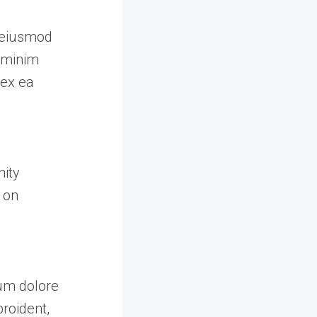
o eiusmod
d minim
 ex ea
nity
 on
lum dolore
proident,