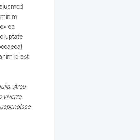
o eiusmod
d minim
 ex ea
voluptate
 occaecat
anim id est
ulla. Arcu
 viverra
suspendisse