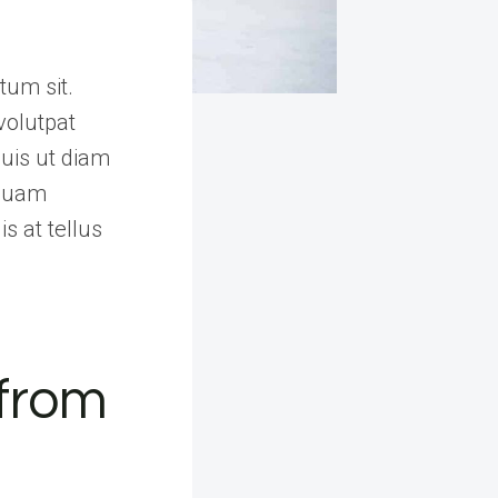
tum sit.
volutpat
uis ut diam
iquam
s at tellus
 from