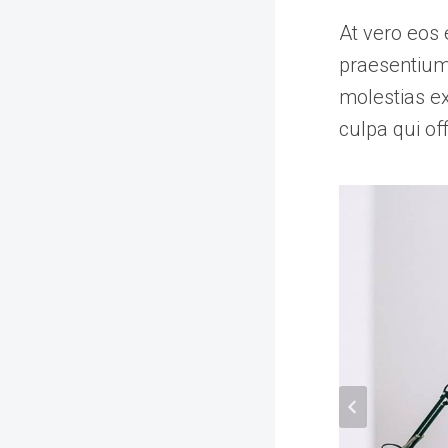
At vero eos 
praesentium 
molestias ex
culpa qui of