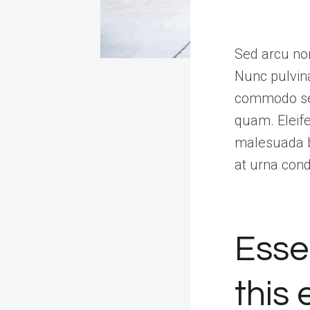
Sed arcu non
Nunc pulvina
commodo sed
quam. Eleife
malesuada bi
at urna con
Essen
this